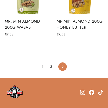
MR. MIN ALMOND
MR.MIN ALMOND 200G
200G WASABI
HONEY BUTTER
€7,58
€7,58
Suivant
1
2
Instagram
Facebo
Ti