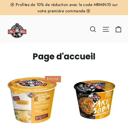
Passer
⦿ Profitez de 10% de réduction avec le code MRMIN10 sur
au
votre première commande ⦿
contenu
Pa
Rechercher
Navigat
Page d'accueil
ÉPUISÉ