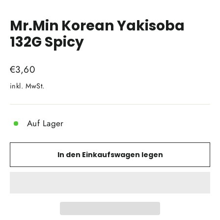
Schließen
(Esc)
Mr.Min Korean Yakisoba
132G Spicy
Normaler
€3,60
Preis
inkl. MwSt.
Auf Lager
In den Einkaufswagen legen