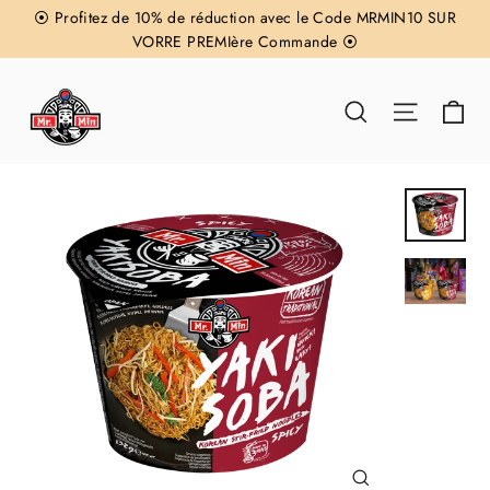
Direkt
⦿ Profitez de 10% de réduction avec le Code MRMIN10 SUR
zum
VORRE PREMIère Commande ⦿
Inhalt
Ei
Suche
Seitenn