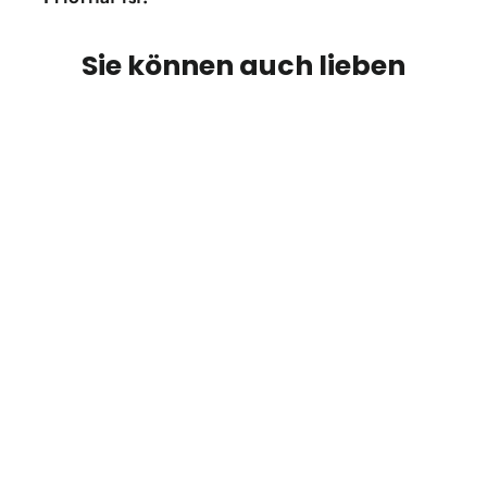
Sie können auch lieben
Mr.Min Korean Yakisoba 132G
Spicy
€3,60