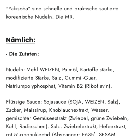
"Yakisoba" sind schnelle und praktische sautierte
koreanische Nudeln. Die MR.
Nämlich:
- Die Zutaten:
Nudeln: Mehl
WEIZEN
, Palmöl, Kartoffelstärke,
modifizierte Stärke, Salz, Gummi -Guar,
Natriumpolyphosphat, Vitamin B2 (Riboflavin).
Flüssige Sauce: Sojasauce (
SOJA
,
WEIZEN
, Salz),
Zucker, Maissirup, Knoblauchextrakt, Wasser,
gemischter Gemüseextrakt (Zwiebel, grüne Zwiebeln,
Kohl, Radieschen), Salz, Zwiebelextrakt, Hefeextrakt,
rot 5'-ribonukleotid (Abspanner: E635),
SESAM.