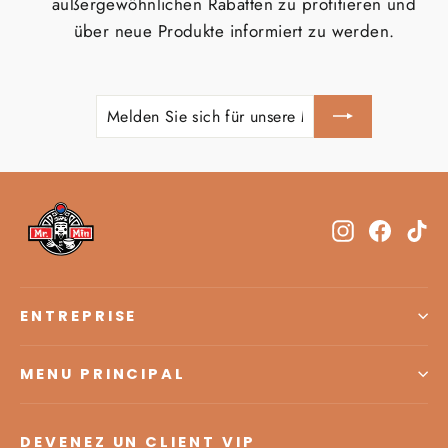
außergewöhnlichen Rabatten zu profitieren und
über neue Produkte informiert zu werden.
MELDEN
ABONNIEREN
SIE
SICH
FÜR
UNSERE
MAILINGLISTE
AN
Instagram
Facebo
Ti
ENTREPRISE
MENU PRINCIPAL
DEVENEZ UN CLIENT VIP