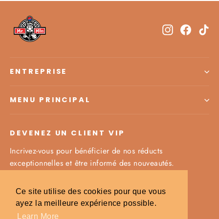
Instagram
Facebo
Ti
ENTREPRISE
MENU PRINCIPAL
DEVENEZ UN CLIENT VIP
Incrivez-vous pour bénéficier de nos réducts
exceptionnelles et être informé des nouveautés.
Melden
Abonnieren
Abonnieren
Ce site utilise des cookies pour que vous
Sie
ayez la meilleure expérience possible.
sich
für
Learn More