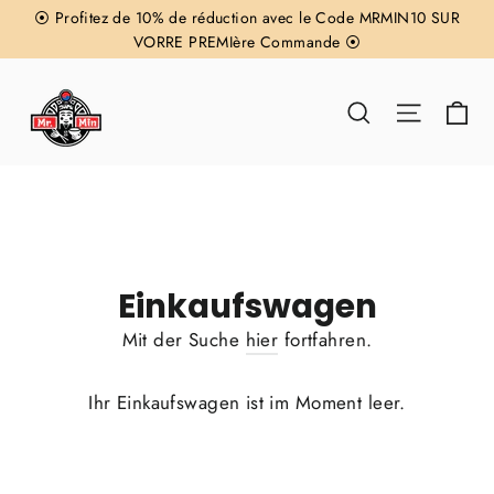
Direkt
⦿ Profitez de 10% de réduction avec le Code MRMIN10 SUR
zum
VORRE PREMIère Commande ⦿
Inhalt
Ei
Suche
Seitenn
Einkaufswagen
Mit der Suche
hier
fortfahren.
Ihr Einkaufswagen ist im Moment leer.