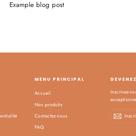
Example blog post
MENU PRINCIPAL
DEVENEZ
Inscrivez-v
Accueil
exceptionne
Nos produits
Inscrivez-
S'inscrire
S'insc
entialité
Contactez-nous
vous
à
FAQ
notre