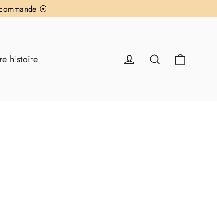
re commande ⦿
Panier
Se connecter
Rechercher
re histoire