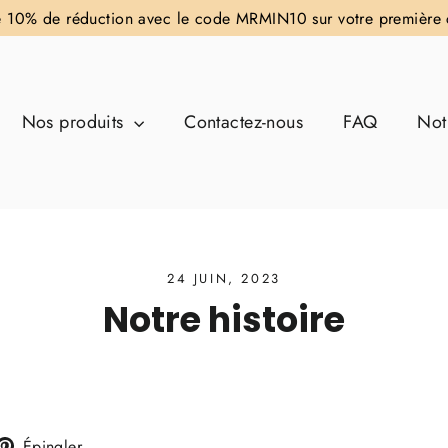
e 10% de réduction avec le code MRMIN10 sur votre premiè
Nos produits
Contactez-nous
FAQ
Not
24 JUIN, 2023
Notre histoire
eeter
Épingler
Épingler