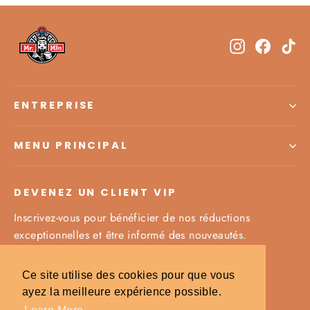
Instagram
Facebo
Ti
ENTREPRISE
MENU PRINCIPAL
DEVENEZ UN CLIENT VIP
Inscrivez-vous pour bénéficier de nos réductions
exceptionnelles et être informé des nouveautés.
Inscrivez-
S'inscrire
S'inscrire
Ce site utilise des cookies pour que vous
vous
ayez la meilleure expérience possible.
à