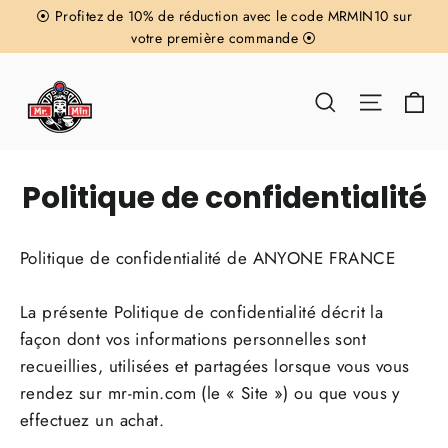
Passer
⦿ Profitez de 10% de réduction avec le code MRMIN10 sur
au
votre première commande ⦿
contenu
Pa
Rechercher
Navigat
Politique de confidentialité
Politique de confidentialité de ANYONE FRANCE
La présente Politique de confidentialité décrit la
façon dont vos informations personnelles sont
recueillies, utilisées et partagées lorsque vous vous
rendez sur mr-min.com (le « Site ») ou que vous y
effectuez un achat.