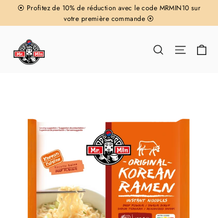
Passer
⦿ Profitez de 10% de réduction avec le code MRMIN10 sur
au
votre première commande ⦿
contenu
Pa
Rechercher
Navigat