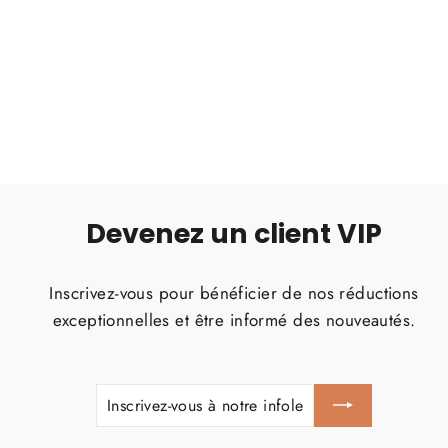
MR.MIN SACHET 100G BOEUF
Prix
Prix
€1,71
€1,70
régulier
réduit
Devenez un client VIP
Inscrivez-vous pour bénéficier de nos réductions
exceptionnelles et être informé des nouveautés.
INSCRIVEZ-
S'INSCRIRE
VOUS
À
NOTRE