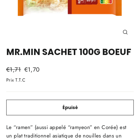
Ferme
(Esc)
MR.MIN SACHET 100G BOEUF
Prix
Prix
€1,71
€1,70
régulier
réduit
Prix T.T.C
Épuisé
Le “ramen” (aussi appelé “ramyeon” en Corée) est
un plat traditionnel asiatique de nouilles dans un