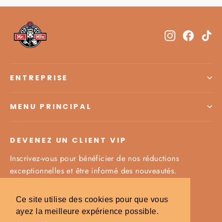
INFOLETTRE
Instagram
Facebo
Ti
ENTREPRISE
MENU PRINCIPAL
DEVENEZ UN CLIENT VIP
Inscrivez-vous pour bénéficier de nos réductions
exceptionnelles et être informé des nouveautés.
Inscrivez-
S'inscrire
S'inscrire
Ce site utilise des cookies pour que vous
vous
ayez la meilleure expérience possible.
à