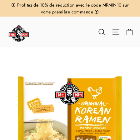
Passer
⦿ Profitez de 10% de réduction avec le code MRMIN10 sur
au
votre première commande ⦿
contenu
Pa
Rechercher
Navigat