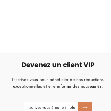
MR.MIN SACHET 100G POULET
Prix
Prix
€1,71
€1,70
régulier
réduit
Devenez un client VIP
Inscrivez-vous pour bénéficier de nos réductions
exceptionnelles et être informé des nouveautés.
INSCRIVEZ-
S'INSCRIRE
VOUS