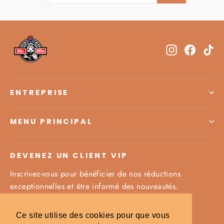
À
NOTRE
INFOLETTRE
Instagram
Facebo
Ti
ENTREPRISE
MENU PRINCIPAL
DEVENEZ UN CLIENT VIP
Inscrivez-vous pour bénéficier de nos réductions
exceptionnelles et être informé des nouveautés.
Inscrivez-
S'inscrire
S'inscrire
Ce site utilise des cookies pour que vous
vous