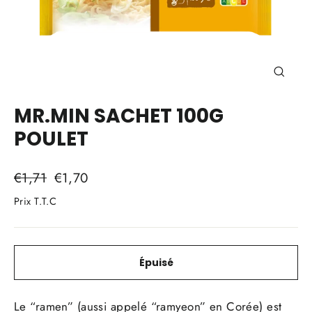
Ferme
(Esc)
MR.MIN SACHET 100G
POULET
Prix
Prix
€1,71
€1,70
régulier
réduit
Prix T.T.C
Épuisé
Le “ramen” (aussi appelé “ramyeon” en Corée) est