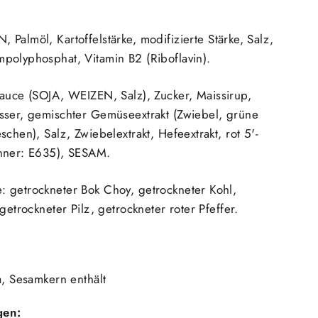
N
, Palmöl, Kartoffelstärke, modifizierte Stärke, Salz,
polyphosphat, Vitamin B2 (Riboflavin).
auce (
SOJA
,
WEIZEN
, Salz), Zucker, Maissirup,
sser, gemischter Gemüseextrakt (Zwiebel, grüne
chen), Salz, Zwiebelextrakt, Hefeextrakt, rot 5'-
nner: E635),
SESAM.
 getrockneter Bok Choy, getrockneter Kohl,
getrockneter Pilz, getrockneter roter Pfeffer.
a, Sesamkern enthält
gen: