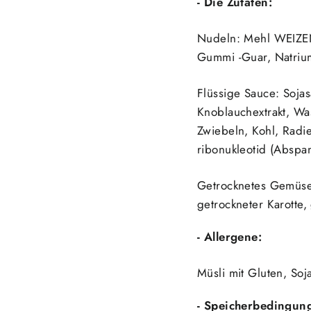
- Die Zutaten:
Nudeln: Mehl
WEIZE
Gummi -Guar, Natrium
Flüssige Sauce: Sojas
Knoblauchextrakt, Wa
Zwiebeln, Kohl, Radies
ribonukleotid (Abspa
Getrocknetes Gemüse:
getrockneter Karotte, 
- Allergene:
Müsli mit Gluten, Soj
- Speicherbedingun