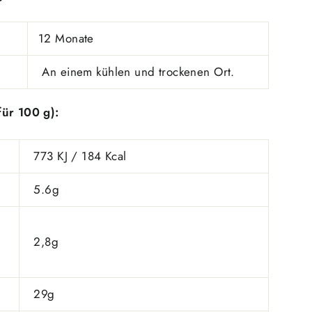
12 Monate
An einem kühlen und trockenen Ort.
für 100 g):
773 KJ / 184 Kcal
5.6g
2,8g
29g