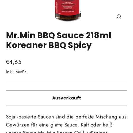
Schli
(Esc)
Mr.Min BBQ Sauce 218ml
Koreaner BBQ Spicy
Normaler
€4,65
Preis
inkl. MwSt.
Ausverkauft
Soja -basierte Saucen sind die perfekte Mischung aus
Gewürzen für eine glatte Sauce. Kalt oder heiß
unsere Sauce Mr. Min Korean Grill, würziger