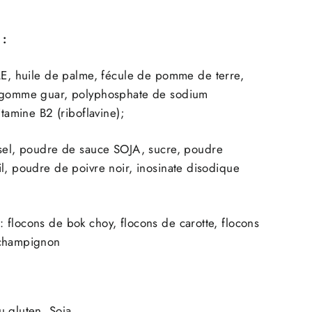
 :
LE,
huile de palme, fécule de pomme de terre,
, gomme guar, polyphosphate de sodium
itamine B2 (riboflavine);
: sel, poudre de sauce
SOJA,
sucre, poudre
l, poudre de poivre noir, inosinate disodique
: flocons de bok choy, flocons de carotte, flocons
 champignon
u gluten, Soja.