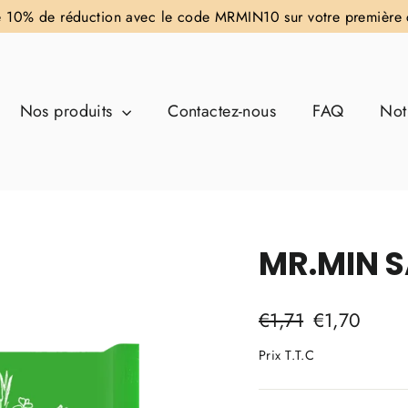
e 10% de réduction avec le code MRMIN10 sur votre premiè
Nos produits
Contactez-nous
FAQ
Not
MR.MIN 
Prix
Prix
€1,71
€1,70
régulier
réduit
Prix T.T.C