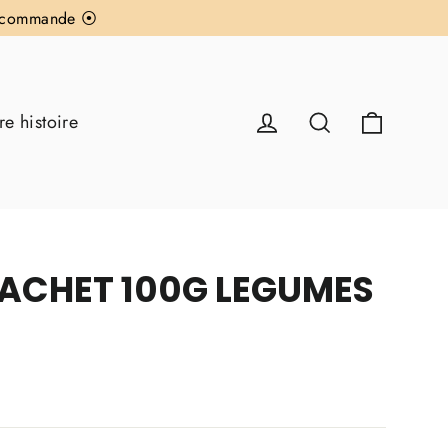
re commande ⦿
Panier
Se connecter
Rechercher
re histoire
SACHET 100G LEGUMES