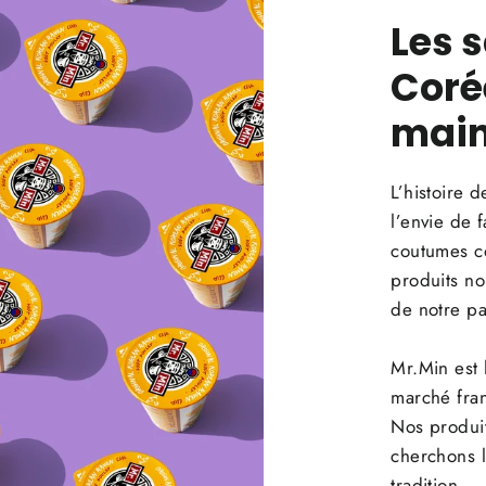
Les 
Coré
main
L’histoire
l’envie de f
coutumes co
produits no
de notre pa
Mr.Min est
marché fran
Nos produit
cherchons l
tradition.