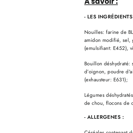
À savoir :
- LES INGRÉDIENTS
Nouilles: farine de
B
amidon modifié, sel
(emulsifiant: E452), v
Bouillon déshydraté
d’oignon, poudre d'ai
(exhausteur: E631);
Légumes déshydratés
de chou, flocons de
- ALLERGENES :
Céréales contenant d