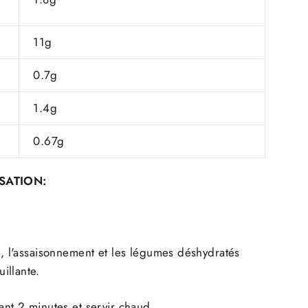
11g
0.7g
1.4g
0.67g
ISATION:
es, l'assaisonnement et les légumes déshydratés
illante.
dant 2 minutes et servir chaud.