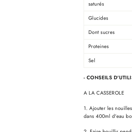
saturés
Glucides
Dont sucres
Proteines
Sel
- CONSEILS D'UTIL
A LA CASSEROLE
1. Ajouter les nouill
dans 400ml d'eau bou
2. Faire bouillir pen