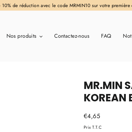
e 10% de réduction avec le code MRMIN10 sur votre premiè
Nos produits
Contactez-nous
FAQ
Not
MR.MIN S
KOREAN 
Prix
€4,65
régulier
Prix T.T.C