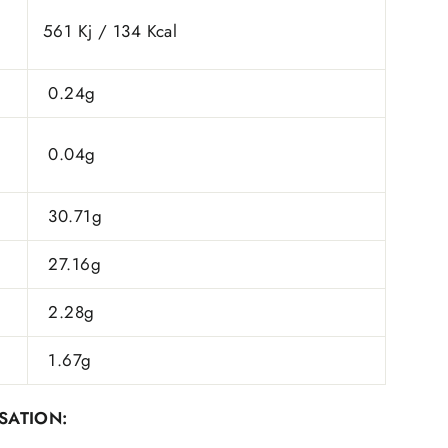
561 Kj / 134 Kcal
0.24g
0.04g
30.71g
27.16g
2.28g
1.67g
ISATION: