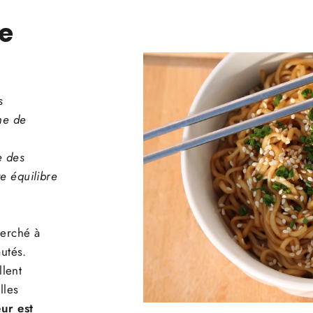
e
s
he de
e des
te équilibre
herché à
utés.
llent
lles
ur est