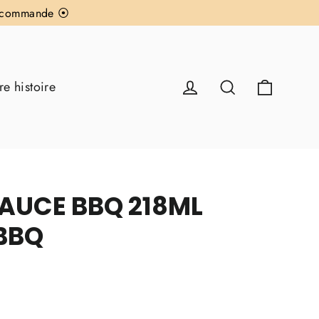
re commande ⦿
Panier
Se connecter
Rechercher
re histoire
AUCE BBQ 218ML
BBQ